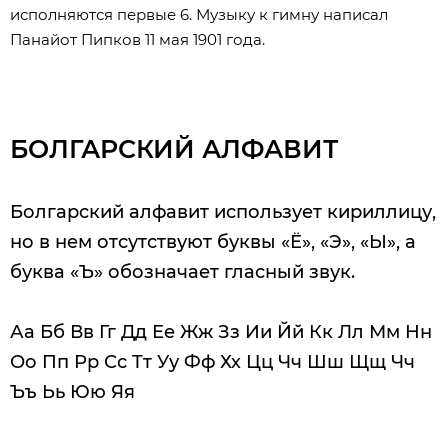
исполняются первые 6. Музыку к гимну написал
Панайот Пипков 11 мая 1901 года.
БОЛГАРСКИЙ АЛФАВИТ
Болгарский алфавит использует кириллицу,
но в нем отсутствуют буквы «Ё», «Э», «Ы», а
буква «Ъ» обозначает гласный звук.​
Аа Бб Вв Гг Дд Ее Жж Зз Ии Йй Кк Лл Мм Нн
Оо Пп Рр Сс Тт Уу Фф Хх Цц Чч Шш Щщ Чч
Ъъ Ьь Юю Яя