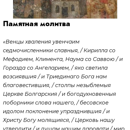
Памятная молитва
«Венцы хваления увенчаим
седмочисленники славныя, / Кирилла со
Мефодием, Климента, Наума со Саввою / и
Горазда со Ангеларием, / яко светила
возсиявшия / и Триединаго Бога нам
благовестившия, / столпы незыблемыя
Церкве Болгарския / и богодухновенныя
поборники слова нашего, / бесовское
идолом поклонение упразднившия / и
Христу Богу молящияся, / Церковь нашу
утвердити / и душам нашим даровати / мир