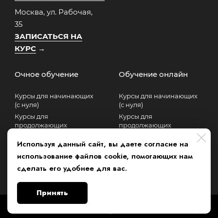
Москва, ул. Рабочая,
35
ЗАПИСАТЬСЯ НА
КУРС
→
Очное обучение
Обучение онлайн
Курсы для начинающих
Курсы для начинающих
(с нуля)
(с нуля)
Курсы для
Курсы для
продолжающих
продолжающих
Курсы для продвинутых
Курсы для продвинутых
Используя данный сайт, вы даете согласие на
Коммуникативный курс
использование файлов cookie, помогающих нам
сделать его удобнее для вас.
Принять
Made on
Bazium