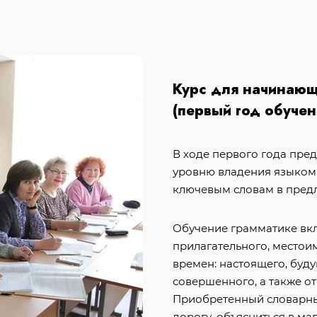
Курс для начинаю
(первый год обучен
В ходе первого года пре
уровню владения языком 
ключевым словам в пред
Обучение грамматике вкл
прилагательного, местои
времен: настоящего, бу
совершенного, а также о
Приобретенный словарный
дорогу, объясниться в ма