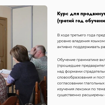
Курс для продвину
(третий год обучени
В ходе третьего года пре
уровню владения языком 
активно поддерживать ра
Обучение грамматике вк
(прошедшее предварител
над формами страдательн
словообразования и пост
согласовании глагольных 
изучения лексики по тема
существенно расширены с