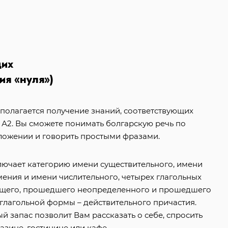
щих
ия «нуля»)
дполагается получение знаний, соответствующих
А2. Вы сможете понимать болгарскую речь по
ложении и говорить простыми фразами.
ючает категорию имени существительного, имени
мения и имени числительного, четырех глагольных
дущего, прошедшего неопределенного и прошедшего
тглагольной формы – действительного причастия.
 запас позволит Вам рассказать о себе, спросить
газине, гостинице или кафе.